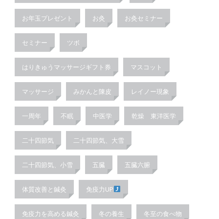
お年玉プレゼント
お灸
お灸セミナー
セミナー
ツボ
はりきゅうマッサージギフト券
マスコット
マッサージ
みかんと陳皮
レイノー現象
一周年
不眠
中医学
乾燥 東洋医学
二十四節気
二十四節気、大雪
二十四節気、小雪
五臓
五臓六腑
体質改善と鍼灸
免疫力UP
免疫力を高める鍼灸
冬の養生
冬至の食べ物