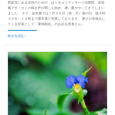
西荻窪にある女性のための はりきゅうマッサージ治療院 金魚
庵です！セミの鳴き声が聞こえ始め、暑い夏がやってきてしまい
ました。 さて、金魚庵では７月２０日（祝・月）海の日 朝９時
３０分～１４時まで通常通り営業しております。 暑さが本格化し
てくる対策として「暑熱順化」のお話を患者さん...
続きを読む...