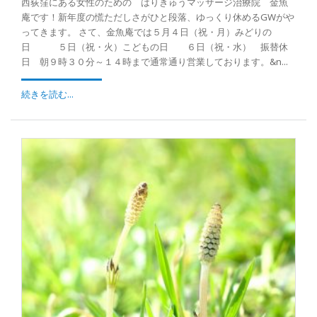
西荻窪にある女性のための はりきゅうマッサージ治療院 金魚
庵です！新年度の慌ただしさがひと段落、ゆっくり休めるGWがや
ってきます。 さて、金魚庵では５月４日（祝・月）みどりの
日 ５日（祝・火）こどもの日 ６日（祝・水） 振替休
日 朝９時３０分～１４時まで通常通り営業しております。&n...
続きを読む...