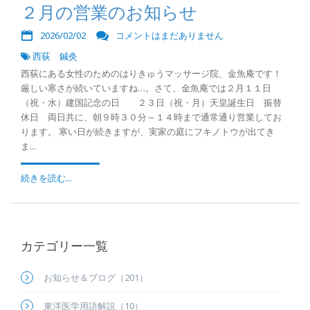
２月の営業のお知らせ
2026/02/02
コメントはまだありません
西荻 鍼灸
西荻にある女性のためのはりきゅうマッサージ院、金魚庵です！
厳しい寒さが続いていますね…。さて、金魚庵では２月１１日
（祝・水）建国記念の日 ２３日（祝・月）天皇誕生日 振替
休日 両日共に、朝９時３０分～１４時まで通常通り営業してお
ります。 寒い日が続きますが、実家の庭にフキノトウが出てき
ま...
続きを読む...
カテゴリー一覧
お知らせ＆ブログ（201）
東洋医学用語解説（10）