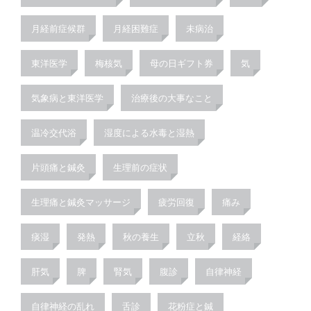
月経前症候群
月経困難症
未病治
東洋医学
梅核気
母の日ギフト券
気
気象病と東洋医学
治療後の大事なこと
温冷交代浴
湿度による水毒と湿熱
片頭痛と鍼灸
生理前の症状
生理痛と鍼灸マッサージ
疲労回復
痛み
痰湿
発熱
秋の養生
立秋
経絡
肝気
脾
腎気
腹診
自律神経
自律神経の乱れ
舌診
花粉症と鍼