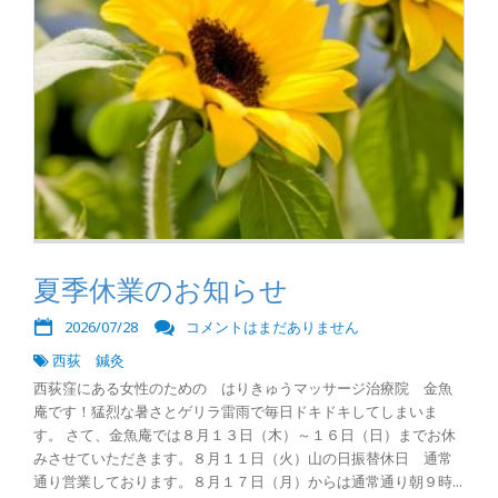
夏季休業のお知らせ
2026/07/28
コメントはまだありません
西荻 鍼灸
西荻窪にある女性のための はりきゅうマッサージ治療院 金魚
庵です！猛烈な暑さとゲリラ雷雨で毎日ドキドキしてしまいま
す。 さて、金魚庵では８月１３日（木）～１６日（日）までお休
みさせていただきます。８月１１日（火）山の日振替休日 通常
通り営業しております。８月１７日（月）からは通常通り朝９時...