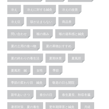
冷え
冷えに対する鍼灸
冷えの改善
冷え症
咳が止まらない
商品券
問い合わせ
喉の痛み
喉の違和感と鍼灸
夏の土用の食べ物
夏の果物おすすめ
夏の終わりの養生法
夏期休業
夏風邪
夏風邪 鍼
女性
季節
季節の変わり目 鍼灸
敬老の日も開院
新年あいさつ
春分の日
春生夏長、秋収冬臓
暑邪対策、夏の養生
更年期障害と鍼灸
月経