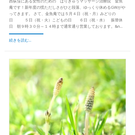
西荻窪にある女性のための はりきゅうマッサージ治療院 金魚
庵です！新年度の慌ただしさがひと段落、ゆっくり休めるGWがや
ってきます。 さて、金魚庵では５月４日（祝・月）みどりの
日 ５日（祝・火）こどもの日 ６日（祝・水） 振替休
日 朝９時３０分～１４時まで通常通り営業しております。&n...
続きを読む...