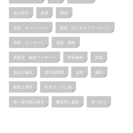
血の道症
血虚
西荻
西荻 キャンペーン
西荻 はりきゅうマッサージ
西荻 マッサージ
西荻 鍼灸
西荻窪 鍼灸マッサージ
西荻鍼灸
貧血
貧血と鍼灸
過活動膀胱
金魚
鍼灸
開院３周年
防災グッズと鍼
食べ過ぎ飲み過ぎ
鬱状態と鍼灸
鼻づまり