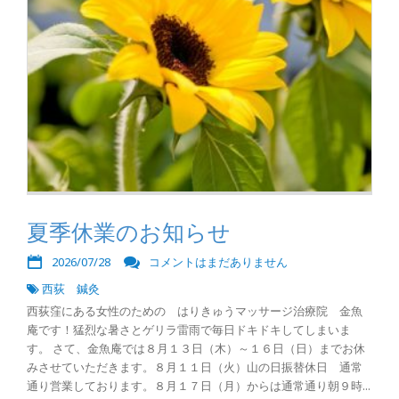
夏季休業のお知らせ
2026/07/28
コメントはまだありません
西荻 鍼灸
西荻窪にある女性のための はりきゅうマッサージ治療院 金魚
庵です！猛烈な暑さとゲリラ雷雨で毎日ドキドキしてしまいま
す。 さて、金魚庵では８月１３日（木）～１６日（日）までお休
みさせていただきます。８月１１日（火）山の日振替休日 通常
通り営業しております。８月１７日（月）からは通常通り朝９時...