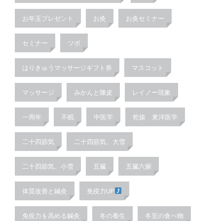
お年玉プレゼント
お灸
お灸セミナー
セミナー
ツボ
はりきゅうマッサージギフト券
マスコット
マッサージ
みかんと陳皮
レイノー現象
一周年
不眠
中医学
乾燥 東洋医学
二十四節気
二十四節気、大雪
二十四節気、小雪
五臓
五臓六腑
体質改善と鍼灸
免疫力UP
免疫力を高める鍼灸
冬の養生
冬至の食べ物