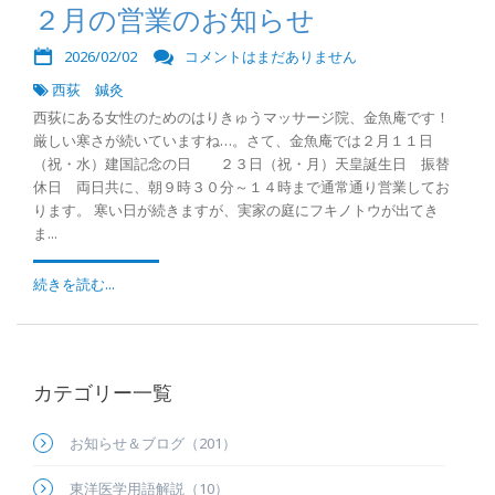
２月の営業のお知らせ
2026/02/02
コメントはまだありません
西荻 鍼灸
西荻にある女性のためのはりきゅうマッサージ院、金魚庵です！
厳しい寒さが続いていますね…。さて、金魚庵では２月１１日
（祝・水）建国記念の日 ２３日（祝・月）天皇誕生日 振替
休日 両日共に、朝９時３０分～１４時まで通常通り営業してお
ります。 寒い日が続きますが、実家の庭にフキノトウが出てき
ま...
続きを読む...
カテゴリー一覧
お知らせ＆ブログ（201）
東洋医学用語解説（10）