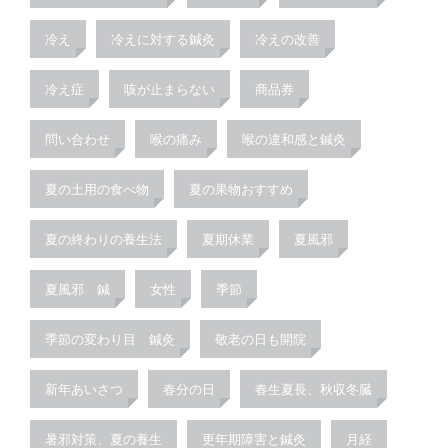
冷え
冷えに対する鍼灸
冷えの改善
冷え症
咳が止まらない
商品券
問い合わせ
喉の痛み
喉の違和感と鍼灸
夏の土用の食べ物
夏の果物おすすめ
夏の終わりの養生法
夏期休業
夏風邪
夏風邪 鍼
女性
季節
季節の変わり目 鍼灸
敬老の日も開院
新年あいさつ
春分の日
春生夏長、秋収冬臓
暑邪対策、夏の養生
更年期障害と鍼灸
月経