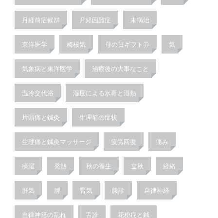
月経前症候群
月経困難症
未病治
東洋医学
梅核気
母の日ギフト券
気
気象病と東洋医学
治療後の大事なこと
温冷交代浴
湿度による水毒と湿熱
片頭痛と鍼灸
生理前の症状
生理痛と鍼灸マッサージ
疲労回復
痛み
痰湿
発熱
秋の養生
立秋
経絡
肝気
脾
腎気
腹診
自律神経
自律神経の乱れ
舌診
花粉症と鍼