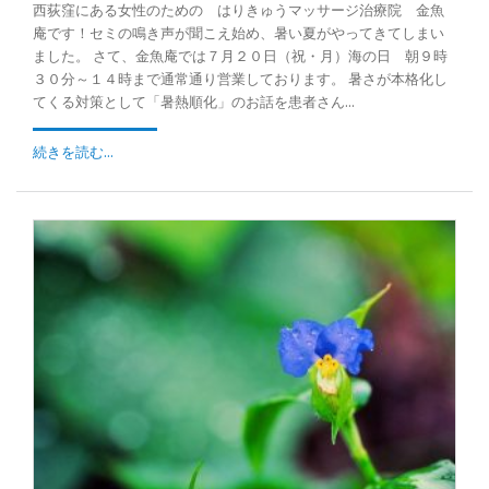
西荻窪にある女性のための はりきゅうマッサージ治療院 金魚
庵です！セミの鳴き声が聞こえ始め、暑い夏がやってきてしまい
ました。 さて、金魚庵では７月２０日（祝・月）海の日 朝９時
３０分～１４時まで通常通り営業しております。 暑さが本格化し
てくる対策として「暑熱順化」のお話を患者さん...
続きを読む...