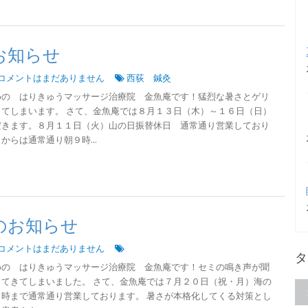
お知らせ
コメントはまだありません
西荻 鍼灸
めの はりきゅうマッサージ治療院 金魚庵です！猛烈な暑さとゲリ
てしまいます。 さて、金魚庵では８月１３日（木）～１６日（日）
だきます。８月１１日（火）山の日振替休日 通常通り営業しており
らは通常通り朝９時...
のお知らせ
コメントはまだありません
タ
めの はりきゅうマッサージ治療院 金魚庵です！セミの鳴き声が聞
てきてしまいました。 さて、金魚庵では７月２０日（祝・月）海の
時まで通常通り営業しております。 暑さが本格化してくる対策とし