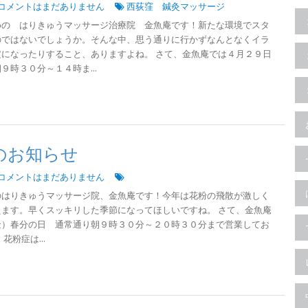
コメントはまだありません
西荻窪 鍼灸マッサージ
めの はりきゅうマッサージ治療院 金魚庵です！新たな環境でスタ
のではないでしょうか。そんな中、思う通りに行かずなんとなくイラ
になったりすること、ありますよね。 さて、金魚庵では４月２９日
時３０分～１４時ま...
のお知らせ
コメントはまだありません
のはりきゅうマッサージ院、金魚庵です！今年は花粉の飛散が激しく
ます。早くスッキリした季節になってほしいですね。 さて、金魚庵
金）春分の日 通常通り朝９時３０分～２０時３０分まで営業してお
花粉症は...