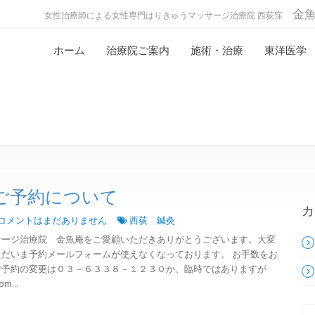
金
女性治療師による女性専門はりきゅうマッサージ治療院 西荻窪
ホーム
治療院ご案内
施術・治療
東洋医学
ご予約について
カ
コメントはまだありません
西荻 鍼灸
サージ治療院 金魚庵をご愛顧いただきありがとうございます。大変
だいま予約メールフォームが使えなくなっております。 お手数をお
ご予約の変更は０３－６３３８－１２３０か、臨時ではありますが
m...