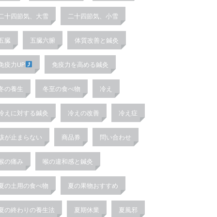
二十四節気、大雪
二十四節気、小雪
五臓
五臓六腑
体質改善と鍼灸
免疫力UP
免疫力を高める鍼灸
冬の養生
冬至の食べ物
冷え
冷えに対する鍼灸
冷えの改善
冷え症
咳が止まらない
商品券
問い合わせ
喉の痛み
喉の違和感と鍼灸
夏の土用の食べ物
夏の果物おすすめ
夏の終わりの養生法
夏期休業
夏風邪