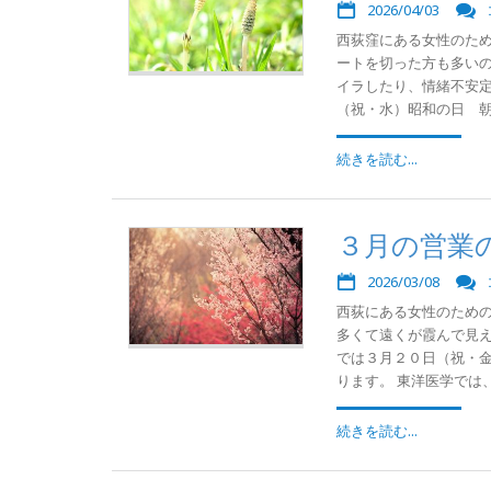
2026/04/03
西荻窪にある女性のた
ートを切った方も多い
イラしたり、情緒不安定
（祝・水）昭和の日 朝９
続きを読む...
３月の営業
2026/03/08
西荻にある女性のため
多くて遠くが霞んで見え
では３月２０日（祝・
ります。 東洋医学では、
続きを読む...