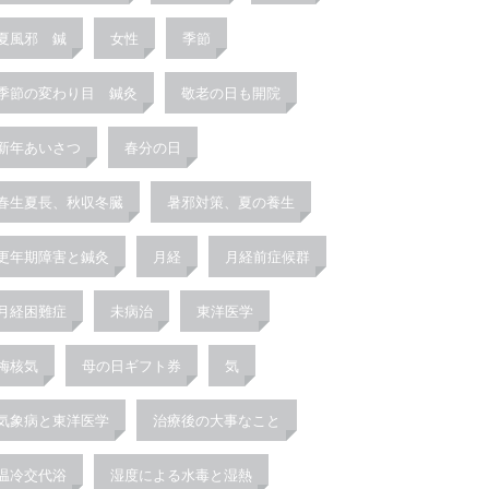
夏風邪 鍼
女性
季節
季節の変わり目 鍼灸
敬老の日も開院
新年あいさつ
春分の日
春生夏長、秋収冬臓
暑邪対策、夏の養生
更年期障害と鍼灸
月経
月経前症候群
月経困難症
未病治
東洋医学
梅核気
母の日ギフト券
気
気象病と東洋医学
治療後の大事なこと
温冷交代浴
湿度による水毒と湿熱