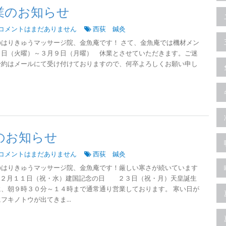
業のお知らせ
コメントはまだありません
西荻 鍼灸
はりきゅうマッサージ院、金魚庵です！ さて、金魚庵では機材メン
３日（火曜）～３月９日（月曜） 休業とさせていただきます。ご迷
予約はメールにて受け付けておりますので、何卒よろしくお願い申し
のお知らせ
コメントはまだありません
西荻 鍼灸
のはりきゅうマッサージ院、金魚庵です！厳しい寒さが続いています
は２月１１日（祝・水）建国記念の日 ２３日（祝・月）天皇誕生
、朝９時３０分～１４時まで通常通り営業しております。 寒い日が
キノトウが出てきま...