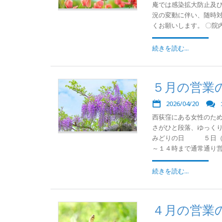
庵では感染拡大防止及
況の変動に伴い、随時
くお願いします。 〇院内
続きを読む...
５月の営業
2026/04/20
西荻窪にある女性のた
さがひと段落、ゆっくり
みどりの日 ５日（祝
～１４時まで通常通り営業
続きを読む...
４月の営業