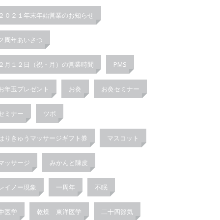
２０２１年末年始営業のお知らせ
２周年あいさつ
２月１２日（祝・月）の営業時間
PMS
お年玉プレゼント
お灸
お灸セミナー
セミナー
ツボ
はりきゅうマッサージギフト券
マスコット
マッサージ
みかんと陳皮
レイノー現象
一周年
不眠
中医学
乾燥 東洋医学
二十四節気