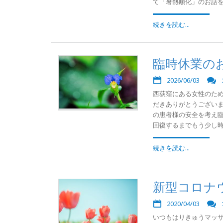
て「暑熱順化」のお話を患
続きを読む...
臨時休業の
2026/06/03
西荻窪にある女性のた
だきありがとうござい
の患者様の安全を考え臨
回復するまでもう少し時間
続きを読む...
新型コロナ
2020/04/03
いつもはりきゅうマッサ