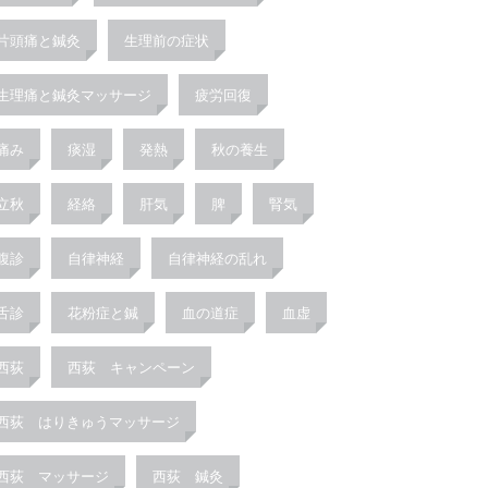
片頭痛と鍼灸
生理前の症状
生理痛と鍼灸マッサージ
疲労回復
痛み
痰湿
発熱
秋の養生
立秋
経絡
肝気
脾
腎気
腹診
自律神経
自律神経の乱れ
舌診
花粉症と鍼
血の道症
血虚
西荻
西荻 キャンペーン
西荻 はりきゅうマッサージ
西荻 マッサージ
西荻 鍼灸