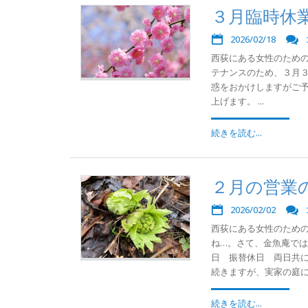
３月臨時休
2026/02/18
西荻にある女性のための
テナンスのため、３月
惑をおかけしますがご
上げます。 ...
続きを読む...
２月の営業
2026/02/02
西荻にある女性のため
ね…。さて、金魚庵で
日 振替休日 両日共に
続きますが、実家の庭にフ
続きを読む...