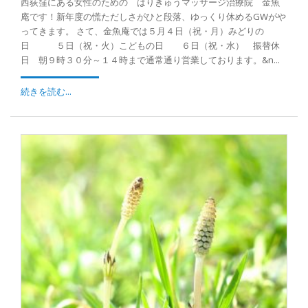
西荻窪にある女性のための はりきゅうマッサージ治療院 金魚
庵です！新年度の慌ただしさがひと段落、ゆっくり休めるGWがや
ってきます。 さて、金魚庵では５月４日（祝・月）みどりの
日 ５日（祝・火）こどもの日 ６日（祝・水） 振替休
日 朝９時３０分～１４時まで通常通り営業しております。&n...
続きを読む...