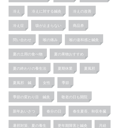
冷え
冷えに対する鍼灸
冷えの改善
冷え症
咳が止まらない
商品券
問い合わせ
喉の痛み
喉の違和感と鍼灸
夏の土用の食べ物
夏の果物おすすめ
夏の終わりの養生法
夏期休業
夏風邪
夏風邪 鍼
女性
季節
季節の変わり目 鍼灸
敬老の日も開院
新年あいさつ
春分の日
春生夏長、秋収冬臓
暑邪対策、夏の養生
更年期障害と鍼灸
月経