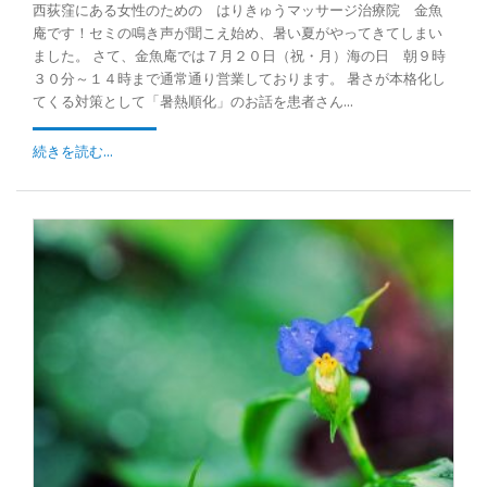
西荻窪にある女性のための はりきゅうマッサージ治療院 金魚
庵です！セミの鳴き声が聞こえ始め、暑い夏がやってきてしまい
ました。 さて、金魚庵では７月２０日（祝・月）海の日 朝９時
３０分～１４時まで通常通り営業しております。 暑さが本格化し
てくる対策として「暑熱順化」のお話を患者さん...
続きを読む...