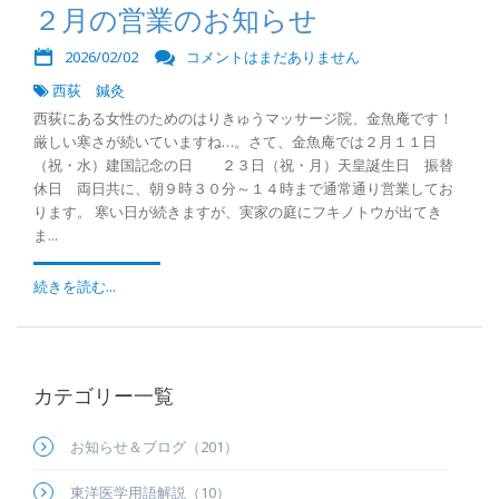
２月の営業のお知らせ
2026/02/02
コメントはまだありません
西荻 鍼灸
西荻にある女性のためのはりきゅうマッサージ院、金魚庵です！
厳しい寒さが続いていますね…。さて、金魚庵では２月１１日
（祝・水）建国記念の日 ２３日（祝・月）天皇誕生日 振替
休日 両日共に、朝９時３０分～１４時まで通常通り営業してお
ります。 寒い日が続きますが、実家の庭にフキノトウが出てき
ま...
続きを読む...
カテゴリー一覧
お知らせ＆ブログ（201）
東洋医学用語解説（10）