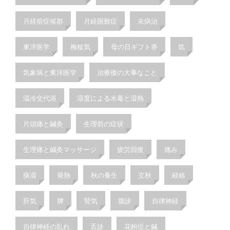
月経前症候群
月経困難症
未病治
東洋医学
梅核気
母の日ギフト券
気
気象病と東洋医学
治療後の大事なこと
温冷交代浴
湿度による水毒と湿熱
片頭痛と鍼灸
生理前の症状
生理痛と鍼灸マッサージ
疲労回復
痛み
痰湿
発熱
秋の養生
立秋
経絡
肝気
脾
腎気
腹診
自律神経
自律神経の乱れ
舌診
花粉症と鍼