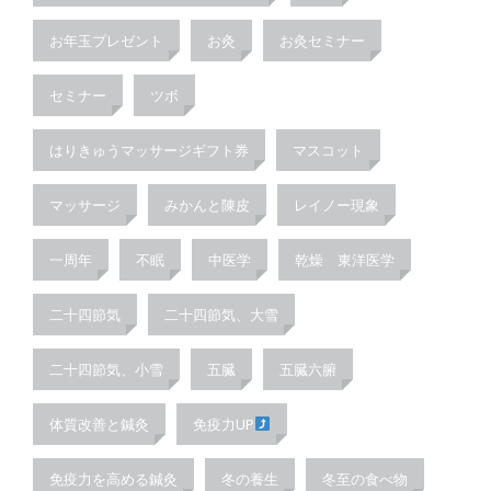
お年玉プレゼント
お灸
お灸セミナー
セミナー
ツボ
はりきゅうマッサージギフト券
マスコット
マッサージ
みかんと陳皮
レイノー現象
一周年
不眠
中医学
乾燥 東洋医学
二十四節気
二十四節気、大雪
二十四節気、小雪
五臓
五臓六腑
体質改善と鍼灸
免疫力UP
免疫力を高める鍼灸
冬の養生
冬至の食べ物