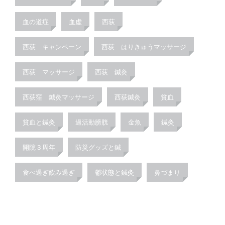
血の道症
血虚
西荻
西荻 キャンペーン
西荻 はりきゅうマッサージ
西荻 マッサージ
西荻 鍼灸
西荻窪 鍼灸マッサージ
西荻鍼灸
貧血
貧血と鍼灸
過活動膀胱
金魚
鍼灸
開院３周年
防災グッズと鍼
食べ過ぎ飲み過ぎ
鬱状態と鍼灸
鼻づまり