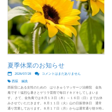
夏季休業のお知らせ
2026/07/28
コメントはまだありません
西荻 鍼灸
西荻窪にある女性のための はりきゅうマッサージ治療院 金魚
庵です！猛烈な暑さとゲリラ雷雨で毎日ドキドキしてしまいま
す。 さて、金魚庵では８月１３日（木）～１６日（日）までお休
みさせていただきます。８月１１日（火）山の日振替休日 通常
通り営業しております。８月１７日（月）からは通常通り朝９時...