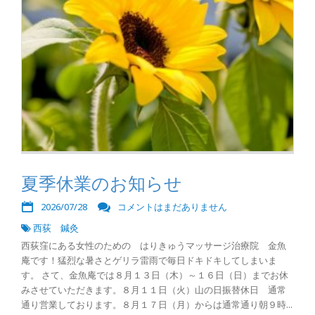
夏季休業のお知らせ
2026/07/28
コメントはまだありません
西荻 鍼灸
西荻窪にある女性のための はりきゅうマッサージ治療院 金魚
庵です！猛烈な暑さとゲリラ雷雨で毎日ドキドキしてしまいま
す。 さて、金魚庵では８月１３日（木）～１６日（日）までお休
みさせていただきます。８月１１日（火）山の日振替休日 通常
通り営業しております。８月１７日（月）からは通常通り朝９時...