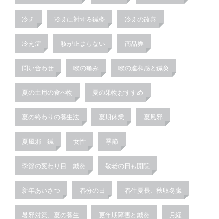
冷え
冷えに対する鍼灸
冷えの改善
冷え症
咳が止まらない
商品券
問い合わせ
喉の痛み
喉の違和感と鍼灸
夏の土用の食べ物
夏の果物おすすめ
夏の終わりの養生法
夏期休業
夏風邪
夏風邪 鍼
女性
季節
季節の変わり目 鍼灸
敬老の日も開院
新年あいさつ
春分の日
春生夏長、秋収冬臓
暑邪対策、夏の養生
更年期障害と鍼灸
月経