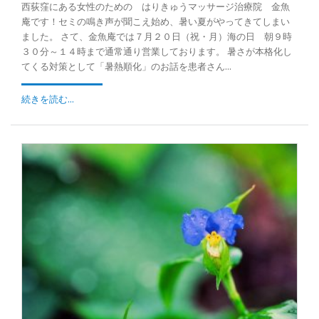
西荻窪にある女性のための はりきゅうマッサージ治療院 金魚
庵です！セミの鳴き声が聞こえ始め、暑い夏がやってきてしまい
ました。 さて、金魚庵では７月２０日（祝・月）海の日 朝９時
３０分～１４時まで通常通り営業しております。 暑さが本格化し
てくる対策として「暑熱順化」のお話を患者さん...
続きを読む...