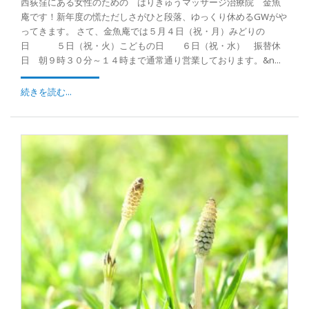
西荻窪にある女性のための はりきゅうマッサージ治療院 金魚
庵です！新年度の慌ただしさがひと段落、ゆっくり休めるGWがや
ってきます。 さて、金魚庵では５月４日（祝・月）みどりの
日 ５日（祝・火）こどもの日 ６日（祝・水） 振替休
日 朝９時３０分～１４時まで通常通り営業しております。&n...
続きを読む...