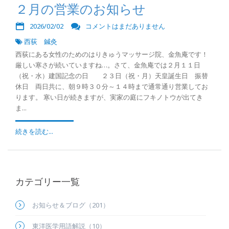
２月の営業のお知らせ
2026/02/02
コメントはまだありません
西荻 鍼灸
西荻にある女性のためのはりきゅうマッサージ院、金魚庵です！
厳しい寒さが続いていますね…。さて、金魚庵では２月１１日
（祝・水）建国記念の日 ２３日（祝・月）天皇誕生日 振替
休日 両日共に、朝９時３０分～１４時まで通常通り営業してお
ります。 寒い日が続きますが、実家の庭にフキノトウが出てき
ま...
続きを読む...
カテゴリー一覧
お知らせ＆ブログ（201）
東洋医学用語解説（10）