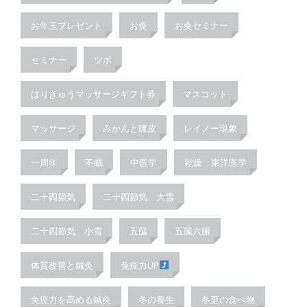
お年玉プレゼント
お灸
お灸セミナー
セミナー
ツボ
はりきゅうマッサージギフト券
マスコット
マッサージ
みかんと陳皮
レイノー現象
一周年
不眠
中医学
乾燥 東洋医学
二十四節気
二十四節気、大雪
二十四節気、小雪
五臓
五臓六腑
体質改善と鍼灸
免疫力UP
免疫力を高める鍼灸
冬の養生
冬至の食べ物