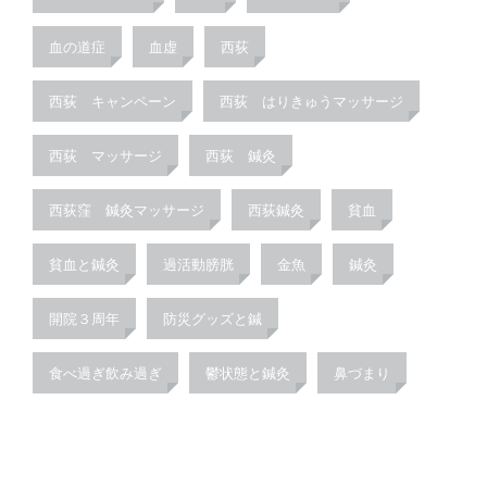
血の道症
血虚
西荻
西荻 キャンペーン
西荻 はりきゅうマッサージ
西荻 マッサージ
西荻 鍼灸
西荻窪 鍼灸マッサージ
西荻鍼灸
貧血
貧血と鍼灸
過活動膀胱
金魚
鍼灸
開院３周年
防災グッズと鍼
食べ過ぎ飲み過ぎ
鬱状態と鍼灸
鼻づまり