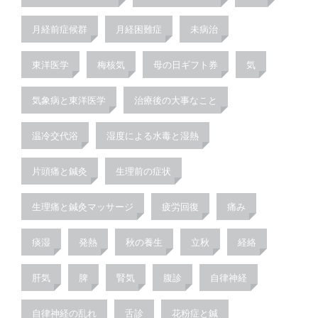
月経前症候群
月経困難症
未病治
東洋医学
梅核気
母の日ギフト券
気
気象病と東洋医学
治療後の大事なこと
温冷交代浴
湿度による水毒と湿熱
片頭痛と鍼灸
生理前の症状
生理痛と鍼灸マッサージ
疲労回復
痛み
痰湿
発熱
秋の養生
立秋
経絡
肝気
脾
腎気
腹診
自律神経
自律神経の乱れ
舌診
花粉症と鍼