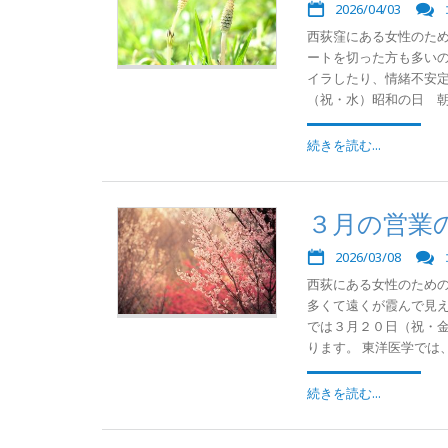
2026/04/03
西荻窪にある女性のた
ートを切った方も多い
イラしたり、情緒不安定
（祝・水）昭和の日 朝９
続きを読む...
３月の営業
2026/03/08
西荻にある女性のため
多くて遠くが霞んで見え
では３月２０日（祝・
ります。 東洋医学では、
続きを読む...