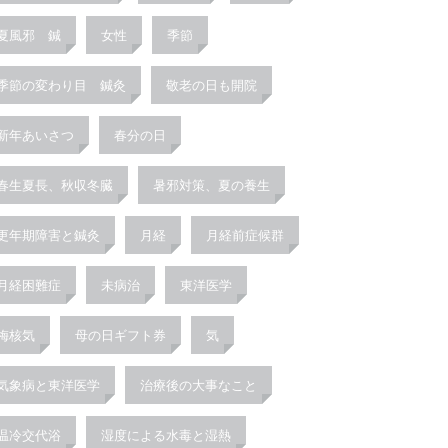
夏風邪 鍼
女性
季節
季節の変わり目 鍼灸
敬老の日も開院
新年あいさつ
春分の日
春生夏長、秋収冬臓
暑邪対策、夏の養生
更年期障害と鍼灸
月経
月経前症候群
月経困難症
未病治
東洋医学
梅核気
母の日ギフト券
気
気象病と東洋医学
治療後の大事なこと
温冷交代浴
湿度による水毒と湿熱