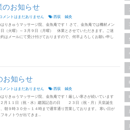
業のお知らせ
コメントはまだありません
西荻 鍼灸
はりきゅうマッサージ院、金魚庵です！ さて、金魚庵では機材メン
３日（火曜）～３月９日（月曜） 休業とさせていただきます。ご迷
予約はメールにて受け付けておりますので、何卒よろしくお願い申し
のお知らせ
コメントはまだありません
西荻 鍼灸
のはりきゅうマッサージ院、金魚庵です！厳しい寒さが続いています
は２月１１日（祝・水）建国記念の日 ２３日（祝・月）天皇誕生
、朝９時３０分～１４時まで通常通り営業しております。 寒い日が
キノトウが出てきま...