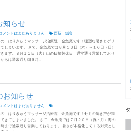
お知らせ
コメントはまだありません
西荻 鍼灸
めの はりきゅうマッサージ治療院 金魚庵です！猛烈な暑さとゲリ
てしまいます。 さて、金魚庵では８月１３日（木）～１６日（日）
だきます。８月１１日（火）山の日振替休日 通常通り営業しており
らは通常通り朝９時...
のお知らせ
コメントはまだありません
タ
めの はりきゅうマッサージ治療院 金魚庵です！セミの鳴き声が聞
てきてしまいました。 さて、金魚庵では７月２０日（祝・月）海の
時まで通常通り営業しております。 暑さが本格化してくる対策とし