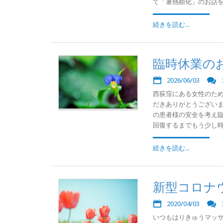
て「暑熱順化」のお話を患
続きを読む...
臨時休業の
2026/06/03
西荻窪にある女性のた
だきありがとうござい
の患者様の安全を考え臨
回復するまでもう少し時間
続きを読む...
新型コロナ
2020/04/03
いつもはりきゅうマッサ