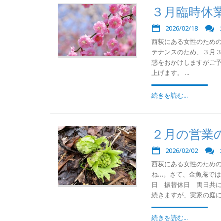
３月臨時休
2026/02/18
西荻にある女性のための
テナンスのため、３月
惑をおかけしますがご
上げます。 ...
続きを読む...
２月の営業
2026/02/02
西荻にある女性のため
ね…。さて、金魚庵で
日 振替休日 両日共に
続きますが、実家の庭にフ
続きを読む...