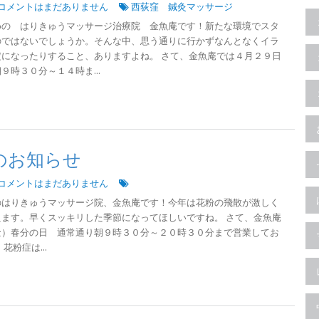
コメントはまだありません
西荻窪 鍼灸マッサージ
めの はりきゅうマッサージ治療院 金魚庵です！新たな環境でスタ
のではないでしょうか。そんな中、思う通りに行かずなんとなくイラ
になったりすること、ありますよね。 さて、金魚庵では４月２９日
時３０分～１４時ま...
のお知らせ
コメントはまだありません
のはりきゅうマッサージ院、金魚庵です！今年は花粉の飛散が激しく
ます。早くスッキリした季節になってほしいですね。 さて、金魚庵
金）春分の日 通常通り朝９時３０分～２０時３０分まで営業してお
花粉症は...