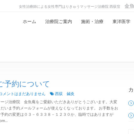
金
女性治療師による女性専門はりきゅうマッサージ治療院 西荻窪
ホーム
治療院ご案内
施術・治療
東洋医学
ご予約について
カ
コメントはまだありません
西荻 鍼灸
サージ治療院 金魚庵をご愛顧いただきありがとうございます。大変
だいま予約メールフォームが使えなくなっております。 お手数をお
ご予約の変更は０３－６３３８－１２３０か、臨時ではありますが
m...