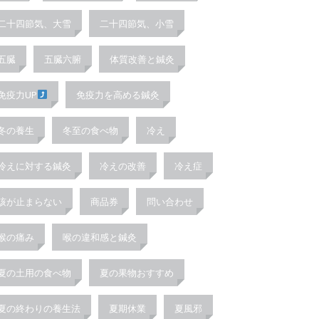
二十四節気、大雪
二十四節気、小雪
五臓
五臓六腑
体質改善と鍼灸
免疫力UP
免疫力を高める鍼灸
冬の養生
冬至の食べ物
冷え
冷えに対する鍼灸
冷えの改善
冷え症
咳が止まらない
商品券
問い合わせ
喉の痛み
喉の違和感と鍼灸
夏の土用の食べ物
夏の果物おすすめ
夏の終わりの養生法
夏期休業
夏風邪