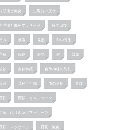
片頭痛と鍼灸
生理前の症状
生理痛と鍼灸マッサージ
疲労回復
痛み
痰湿
発熱
秋の養生
立秋
経絡
肝気
脾
腎気
腹診
自律神経
自律神経の乱れ
舌診
花粉症と鍼
血の道症
血虚
西荻
西荻 キャンペーン
西荻 はりきゅうマッサージ
西荻 マッサージ
西荻 鍼灸