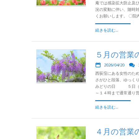
庵では感染拡大防止及
況の変動に伴い、随時
くお願いします。 〇院内
続きを読む...
５月の営業
2026/04/20
西荻窪にある女性のた
さがひと段落、ゆっくり
みどりの日 ５日（祝
～１４時まで通常通り営業
続きを読む...
４月の営業