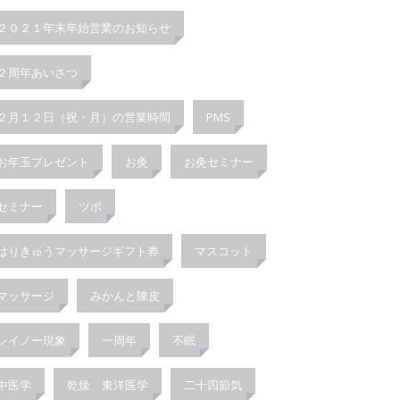
２０２１年末年始営業のお知らせ
２周年あいさつ
２月１２日（祝・月）の営業時間
PMS
お年玉プレゼント
お灸
お灸セミナー
セミナー
ツボ
はりきゅうマッサージギフト券
マスコット
マッサージ
みかんと陳皮
レイノー現象
一周年
不眠
中医学
乾燥 東洋医学
二十四節気