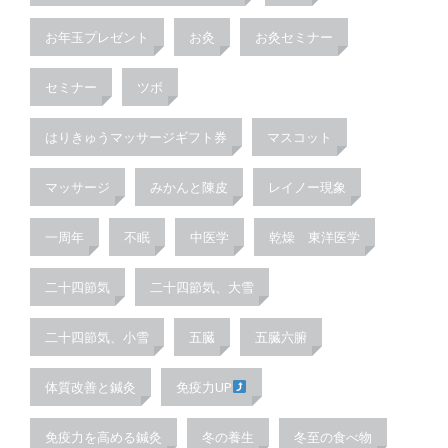
お年玉プレゼント
お灸
お灸セミナー
セミナー
ツボ
はりきゅうマッサージギフト券
マスコット
マッサージ
みかんと陳皮
レイノー現象
一周年
不眠
中医学
乾燥 東洋医学
二十四節気
二十四節気、大雪
二十四節気、小雪
五臓
五臓六腑
体質改善と鍼灸
免疫力UP
免疫力を高める鍼灸
冬の養生
冬至の食べ物