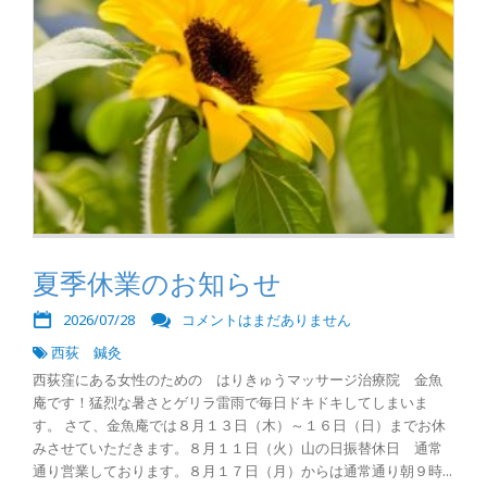
夏季休業のお知らせ
2026/07/28
コメントはまだありません
西荻 鍼灸
西荻窪にある女性のための はりきゅうマッサージ治療院 金魚
庵です！猛烈な暑さとゲリラ雷雨で毎日ドキドキしてしまいま
す。 さて、金魚庵では８月１３日（木）～１６日（日）までお休
みさせていただきます。８月１１日（火）山の日振替休日 通常
通り営業しております。８月１７日（月）からは通常通り朝９時...