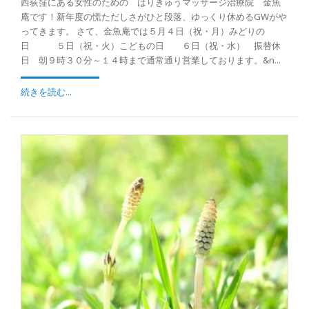
西荻窪にある女性のための はりきゅうマッサージ治療院 金魚
庵です！新年度の慌ただしさがひと段落、ゆっくり休めるGWがや
ってきます。 さて、金魚庵では５月４日（祝・月）みどりの
日 ５日（祝・火）こどもの日 ６日（祝・水） 振替休
日 朝９時３０分～１４時まで通常通り営業しております。&n...
続きを読む...