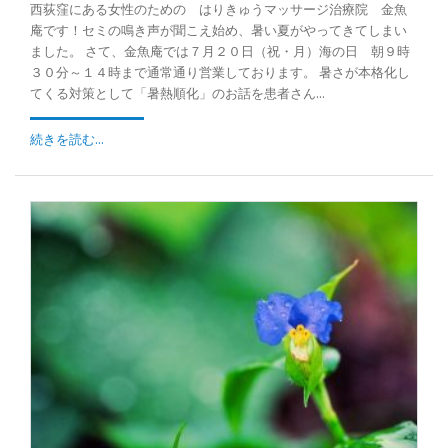
西荻窪にある女性のための はりきゅうマッサージ治療院 金魚
庵です！セミの鳴き声が聞こえ始め、暑い夏がやってきてしまい
ました。 さて、金魚庵では７月２０日（祝・月）海の日 朝９時
３０分～１４時まで通常通り営業しております。 暑さが本格化し
てくる対策として「暑熱順化」のお話を患者さん...
続きを読む...