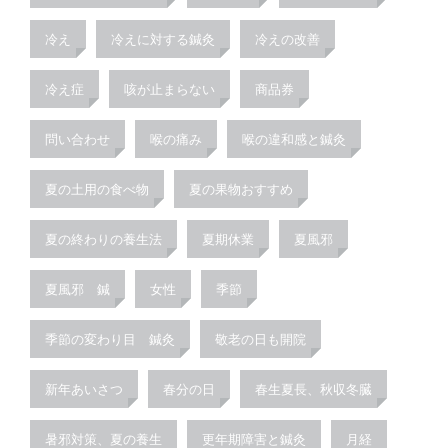
冷え
冷えに対する鍼灸
冷えの改善
冷え症
咳が止まらない
商品券
問い合わせ
喉の痛み
喉の違和感と鍼灸
夏の土用の食べ物
夏の果物おすすめ
夏の終わりの養生法
夏期休業
夏風邪
夏風邪 鍼
女性
季節
季節の変わり目 鍼灸
敬老の日も開院
新年あいさつ
春分の日
春生夏長、秋収冬臓
暑邪対策、夏の養生
更年期障害と鍼灸
月経