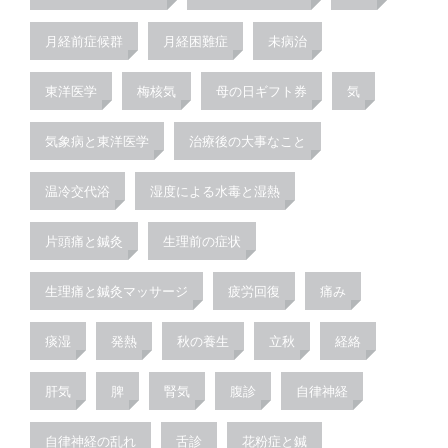
月経前症候群
月経困難症
未病治
東洋医学
梅核気
母の日ギフト券
気
気象病と東洋医学
治療後の大事なこと
温冷交代浴
湿度による水毒と湿熱
片頭痛と鍼灸
生理前の症状
生理痛と鍼灸マッサージ
疲労回復
痛み
痰湿
発熱
秋の養生
立秋
経絡
肝気
脾
腎気
腹診
自律神経
自律神経の乱れ
舌診
花粉症と鍼