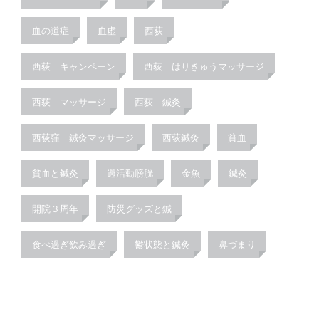
血の道症
血虚
西荻
西荻 キャンペーン
西荻 はりきゅうマッサージ
西荻 マッサージ
西荻 鍼灸
西荻窪 鍼灸マッサージ
西荻鍼灸
貧血
貧血と鍼灸
過活動膀胱
金魚
鍼灸
開院３周年
防災グッズと鍼
食べ過ぎ飲み過ぎ
鬱状態と鍼灸
鼻づまり