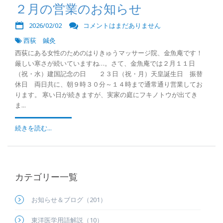
２月の営業のお知らせ
2026/02/02
コメントはまだありません
西荻 鍼灸
西荻にある女性のためのはりきゅうマッサージ院、金魚庵です！
厳しい寒さが続いていますね…。さて、金魚庵では２月１１日
（祝・水）建国記念の日 ２３日（祝・月）天皇誕生日 振替
休日 両日共に、朝９時３０分～１４時まで通常通り営業してお
ります。 寒い日が続きますが、実家の庭にフキノトウが出てき
ま...
続きを読む...
カテゴリー一覧
お知らせ＆ブログ（201）
東洋医学用語解説（10）