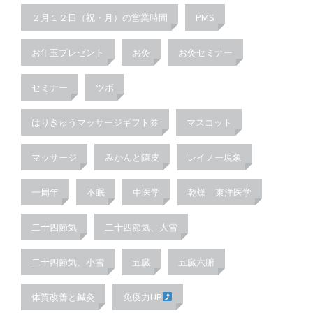
２月１２日（祝・月）の営業時間
PMS
お年玉プレゼント
お灸
お灸セミナー
セミナー
ツボ
はりきゅうマッサージギフト券
マスコット
マッサージ
みかんと陳皮
レイノー現象
一周年
不眠
中医学
乾燥 東洋医学
二十四節気
二十四節気、大雪
二十四節気、小雪
五臓
五臓六腑
体質改善と鍼灸
免疫力UP