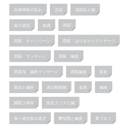
自律神経の乱れ
舌診
花粉症と鍼
血の道症
血虚
西荻
西荻 キャンペーン
西荻 はりきゅうマッサージ
西荻 マッサージ
西荻 鍼灸
西荻窪 鍼灸マッサージ
西荻鍼灸
貧血
貧血と鍼灸
過活動膀胱
金魚
鍼灸
開院３周年
防災グッズと鍼
食べ過ぎ飲み過ぎ
鬱状態と鍼灸
鼻づまり