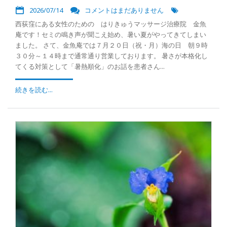
2026/07/14
コメントはまだありません
西荻窪にある女性のための はりきゅうマッサージ治療院 金魚
庵です！セミの鳴き声が聞こえ始め、暑い夏がやってきてしまい
ました。 さて、金魚庵では７月２０日（祝・月）海の日 朝９時
３０分～１４時まで通常通り営業しております。 暑さが本格化し
てくる対策として「暑熱順化」のお話を患者さん...
続きを読む...