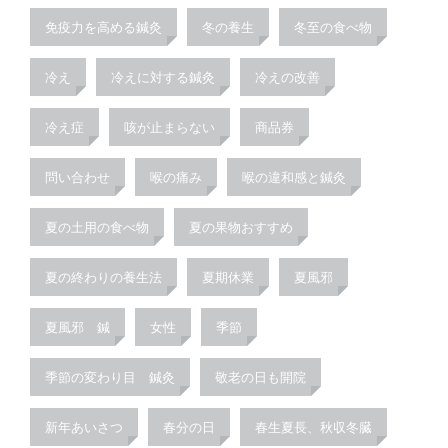
免疫力を高める鍼灸
冬の養生
冬至の食べ物
冷え
冷えに対する鍼灸
冷えの改善
冷え症
咳が止まらない
商品券
問い合わせ
喉の痛み
喉の違和感と鍼灸
夏の土用の食べ物
夏の果物おすすめ
夏の終わりの養生法
夏期休業
夏風邪
夏風邪 鍼
女性
季節
季節の変わり目 鍼灸
敬老の日も開院
新年あいさつ
春分の日
春生夏長、秋収冬臓