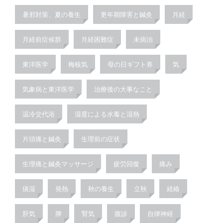
暑邪対策、夏の養生
更年期障害と鍼灸
月経
月経前症候群
月経困難症
未病治
東洋医学
梅核気
母の日ギフト券
気
気象病と東洋医学
治療後の大事なこと
温冷交代浴
湿度による水毒と湿熱
片頭痛と鍼灸
生理前の症状
生理痛と鍼灸マッサージ
疲労回復
痛み
痰湿
発熱
秋の養生
立秋
経絡
肝気
脾
腎気
腹診
自律神経