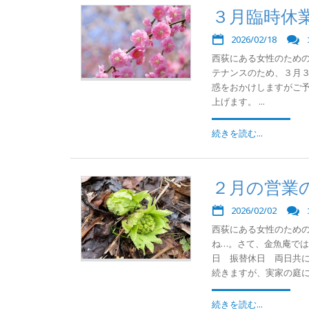
３月臨時休
2026/02/18
西荻にある女性のための
テナンスのため、３月
惑をおかけしますがご
上げます。 ...
続きを読む...
２月の営業
2026/02/02
西荻にある女性のため
ね…。さて、金魚庵で
日 振替休日 両日共に
続きますが、実家の庭にフ
続きを読む...