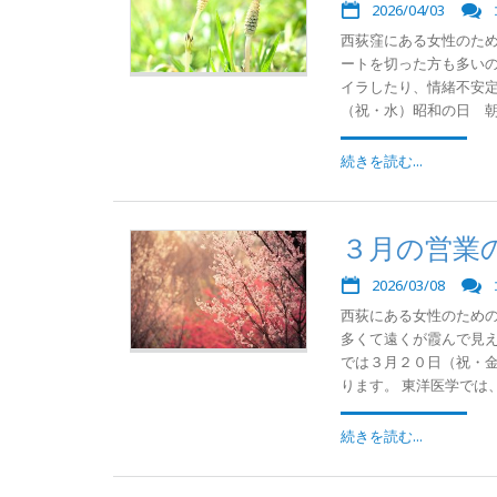
2026/04/03
西荻窪にある女性のた
ートを切った方も多い
イラしたり、情緒不安定
（祝・水）昭和の日 朝９
続きを読む...
３月の営業
2026/03/08
西荻にある女性のため
多くて遠くが霞んで見え
では３月２０日（祝・
ります。 東洋医学では、
続きを読む...