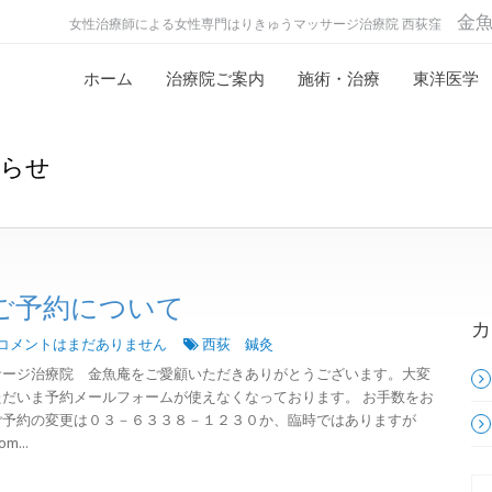
金
女性治療師による女性専門はりきゅうマッサージ治療院 西荻窪
ホーム
治療院ご案内
施術・治療
東洋医学
知らせ
ご予約について
カ
コメントはまだありません
西荻 鍼灸
サージ治療院 金魚庵をご愛顧いただきありがとうございます。大変
だいま予約メールフォームが使えなくなっております。 お手数をお
ご予約の変更は０３－６３３８－１２３０か、臨時ではありますが
m...