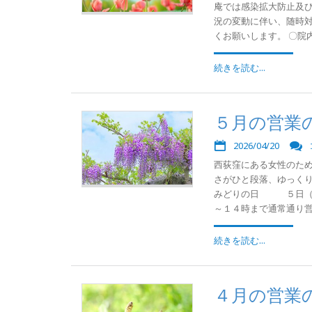
庵では感染拡大防止及
況の変動に伴い、随時
くお願いします。 〇院内
続きを読む...
５月の営業
2026/04/20
西荻窪にある女性のた
さがひと段落、ゆっくり
みどりの日 ５日（祝
～１４時まで通常通り営業
続きを読む...
４月の営業