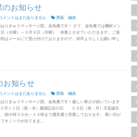
業のお知らせ
コメントはまだありません
西荻 鍼灸
はりきゅうマッサージ院、金魚庵です！ さて、金魚庵では機材メン
３日（火曜）～３月９日（月曜） 休業とさせていただきます。ご迷
予約はメールにて受け付けておりますので、何卒よろしくお願い申し
のお知らせ
コメントはまだありません
西荻 鍼灸
のはりきゅうマッサージ院、金魚庵です！厳しい寒さが続いています
は２月１１日（祝・水）建国記念の日 ２３日（祝・月）天皇誕生
、朝９時３０分～１４時まで通常通り営業しております。 寒い日が
キノトウが出てきま...