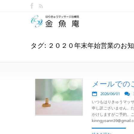
タグ: ２０２０年末年始営業のお
メールでの
2026/06/01
いつもはりきゅうマッ
申し訳ございません、た
かけしますがご予約、
kinngyoann39@gmail.co