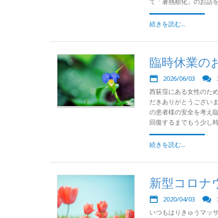
て「暑熱順化」のお話を患
続きを読む...
臨時休業の
2026/06/03
西荻窪にある女性のた
だきありがとうござい
の患者様の安全を考え臨
回復するまでもう少し時間
続きを読む...
新型コロナ
2020/04/03
いつもはりきゅうマッサ