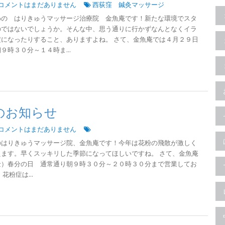
コメントはまだありません
西荻窪 鍼灸マッサージ
めの はりきゅうマッサージ治療院 金魚庵です！新たな環境でスタ
のではないでしょうか。そんな中、思う通りに行かずなんとなくイラ
になったりすること、ありますよね。 さて、金魚庵では４月２９日
時３０分～１４時ま...
のお知らせ
コメントはまだありません
のはりきゅうマッサージ院、金魚庵です！今年は花粉の飛散が激しく
ます。早くスッキリした季節になってほしいですね。 さて、金魚庵
金）春分の日 通常通り朝９時３０分～２０時３０分まで営業してお
花粉症は...