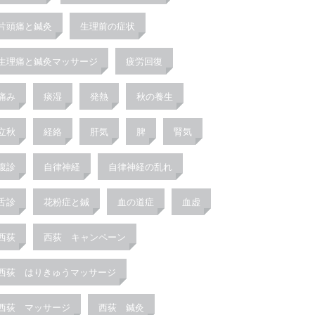
片頭痛と鍼灸
生理前の症状
生理痛と鍼灸マッサージ
疲労回復
痛み
痰湿
発熱
秋の養生
立秋
経絡
肝気
脾
腎気
腹診
自律神経
自律神経の乱れ
舌診
花粉症と鍼
血の道症
血虚
西荻
西荻 キャンペーン
西荻 はりきゅうマッサージ
西荻 マッサージ
西荻 鍼灸