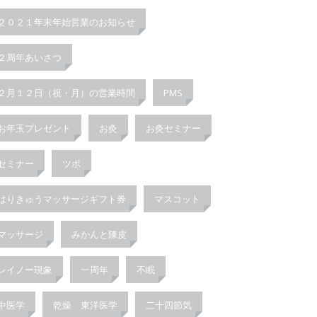
２０２１年末年始営業のお知らせ
２周年あいさつ
２月１２日（祝・月）の営業時間
PMS
お年玉プレゼント
お灸
お灸セミナー
セミナー
ツボ
はりきゅうマッサージギフト券
マスコット
マッサージ
みかんと陳皮
レイノー現象
一周年
不眠
中医学
乾燥 東洋医学
二十四節気