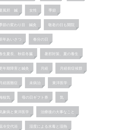
夏風邪 鍼
女性
季節
季節の変わり目 鍼灸
敬老の日も開院
新年あいさつ
春分の日
春生夏長、秋収冬臓
暑邪対策、夏の養生
更年期障害と鍼灸
月経
月経前症候群
月経困難症
未病治
東洋医学
梅核気
母の日ギフト券
気
気象病と東洋医学
治療後の大事なこと
温冷交代浴
湿度による水毒と湿熱