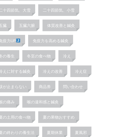
二十四節気、大雪
二十四節気、小雪
五臓
五臓六腑
体質改善と鍼灸
免疫力UP
免疫力を高める鍼灸
冬の養生
冬至の食べ物
冷え
冷えに対する鍼灸
冷えの改善
冷え症
咳が止まらない
商品券
問い合わせ
喉の痛み
喉の違和感と鍼灸
夏の土用の食べ物
夏の果物おすすめ
夏の終わりの養生法
夏期休業
夏風邪