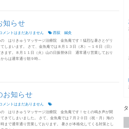
お知らせ
コメントはまだありません
西荻 鍼灸
めの はりきゅうマッサージ治療院 金魚庵です！猛烈な暑さとゲリ
てしまいます。 さて、金魚庵では８月１３日（木）～１６日（日）
だきます。８月１１日（火）山の日振替休日 通常通り営業しており
らは通常通り朝９時...
のお知らせ
コメントはまだありません
タ
めの はりきゅうマッサージ治療院 金魚庵です！セミの鳴き声が聞
てきてしまいました。 さて、金魚庵では７月２０日（祝・月）海の
時まで通常通り営業しております。 暑さが本格化してくる対策とし